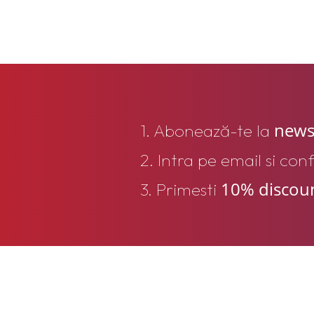
news
1. Abonează-te la
2. Intra pe email si con
10% discou
3. Primesti