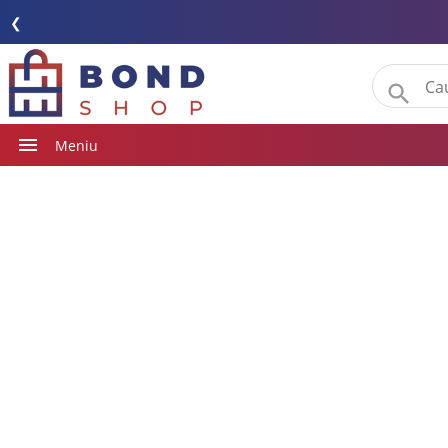
❮
Meniu