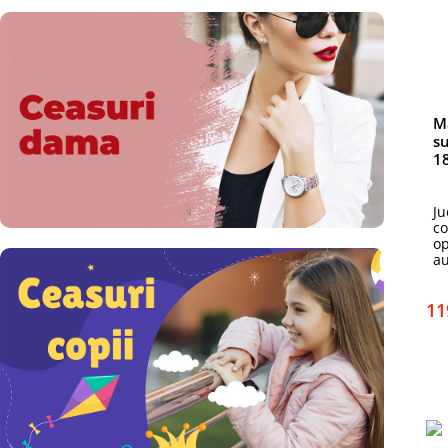
Ma
su
1
Ju
co
op
au
11