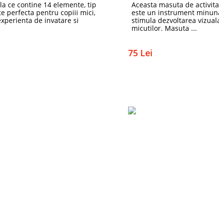
la ce contine 14 elemente, tip
Aceasta masuta de activita
e perfecta pentru copiii mici,
este un instrument minuna
experienta de invatare si
stimula dezvoltarea vizuala
micutilor. Masuta ...
75 Lei