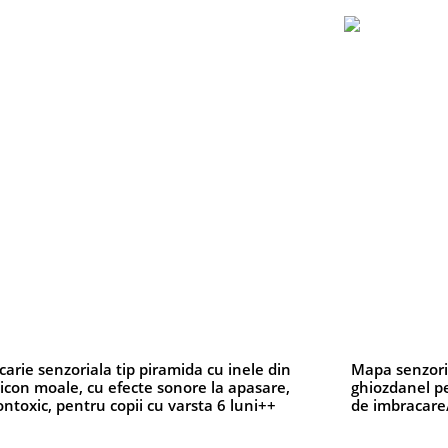
carie senzoriala tip piramida cu inele din
Mapa senzoria
licon moale, cu efecte sonore la apasare,
ghiozdanel pe
ntoxic, pentru copii cu varsta 6 luni++
de imbracare/