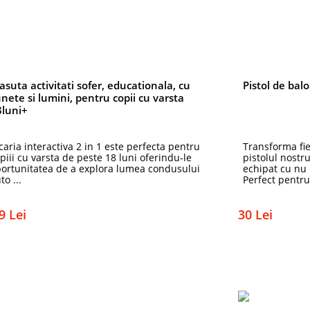
suta activitati sofer, educationala, cu
Pistol de bal
nete si lumini, pentru copii cu varsta
8luni+
caria interactiva 2 in 1 este perfecta pentru
Transforma fie
piii cu varsta de peste 18 luni oferindu-le
pistolul nostr
ortunitatea de a explora lumea condusului
echipat cu nu m
to ...
Perfect pentru 
9 Lei
30 Lei