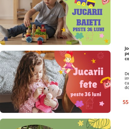
Jo
pe
co
De
in
cu
do
55