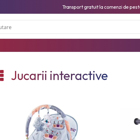
Plaseaza comanda pana la ora 12:00 si iti expediem produsul in
Jucarii interactive