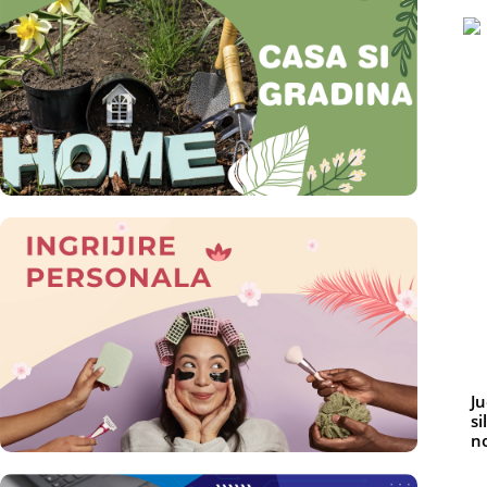
Ju
si
no