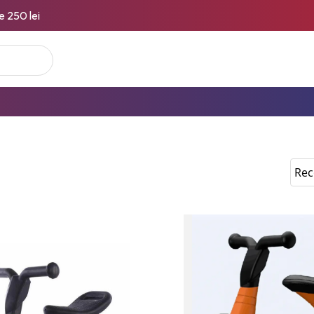
 aceiasi zi, acasa sau la easy box!