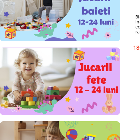
Bi
in
ec
ra
18