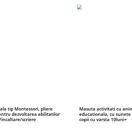
la tip Montessori, pliere
Masuta activitati cu ani
ntru dezvoltarea abilitatilor
educationala, cu sunete 
incaltare/scriere
copii cu varsta 10luni+