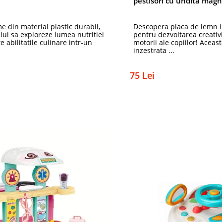
pestisori cu undita magn
e din material plastic durabil,
Descopera placa de lemn i
lui sa exploreze lumea nutritiei
pentru dezvoltarea creativita
te abilitatile culinare intr-un
motorii ale copiilor! Aceas
inzestrata ...
75 Lei