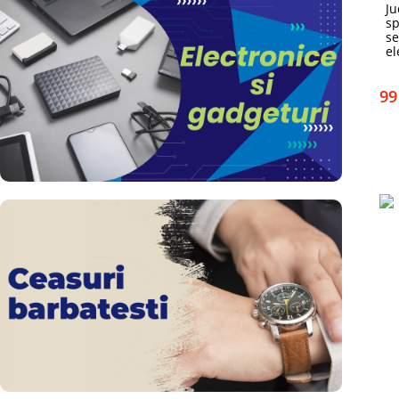
Ju
sp
se
el
99