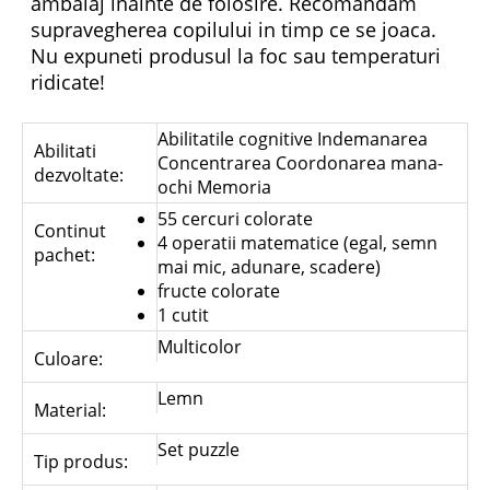
ambalaj inainte de folosire. Recomandam
supravegherea copilului in timp ce se joaca.
Nu expuneti produsul la foc sau temperaturi
ridicate!
Abilitatile cognitive Indemanarea
Abilitati
Concentrarea Coordonarea mana-
dezvoltate:
ochi Memoria
55 cercuri colorate
Continut
4 operatii matematice (egal, semn
pachet:
mai mic, adunare, scadere)
fructe colorate
1 cutit
Multicolor
Culoare:
Lemn
Material:
Set puzzle
Tip produs: