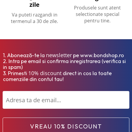
zile
Produsele sunt atent
selectionate special
Va puteti razgandi in
pentru tine.
termenul a 30 de zile.
newsletter
1. Abonează-te la
pe www.bondshop.ro
2. Intra pe email si confirma inregistrarea (verifica si
in spam)
10% discount
3. Primesti
direct in cos la toate
comenziile din contul tau!
VREAU 10% DISCOUNT