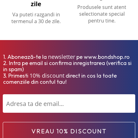
zile
Produsele sunt atent
selectionate special
Va puteti razgandi in
pentru tine.
termenul a 30 de zile.
newsletter
1. Abonează-te la
pe www.bondshop.ro
2. Intra pe email si confirma inregistrarea (verifica si
in spam)
10% discount
3. Primesti
direct in cos la toate
comenziile din contul tau!
VREAU 10% DISCOUNT