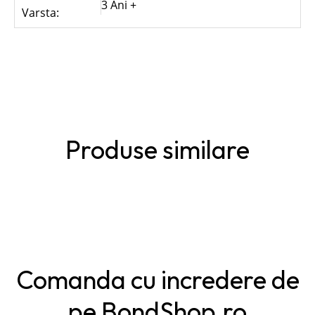
3 Ani +
Varsta:
Produse similare
Comanda cu incredere de
pe BondShop.ro