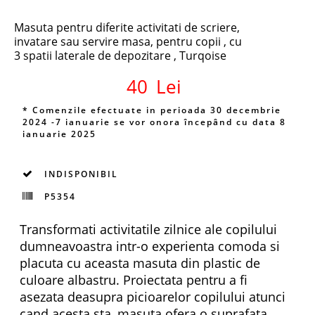
Masuta pentru diferite activitati de scriere,
invatare sau servire masa, pentru copii , cu
3 spatii laterale de depozitare , Turqoise
40
Lei
* Comenzile efectuate in perioada 30 decembrie
2024 -7 ianuarie se vor onora începând cu data 8
ianuarie 2025
INDISPONIBIL
P5354
Transformati activitatile zilnice ale copilului
dumneavoastra intr-o experienta comoda si
placuta cu aceasta masuta din plastic de
culoare albastru. Proiectata pentru a fi
asezata deasupra picioarelor copilului atunci
cand acesta sta, masuta ofera o suprafata