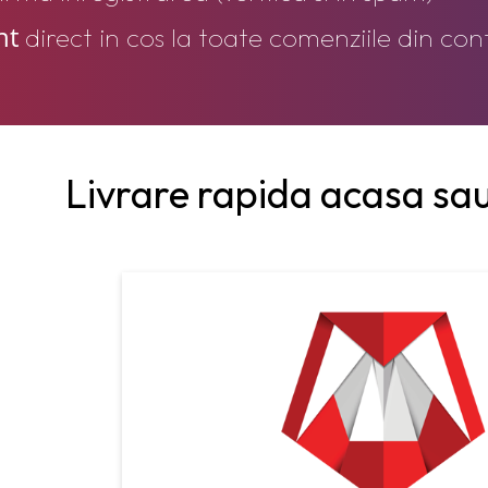
nt
direct in cos la toate comenziile din cont
Livrare rapida acasa sau