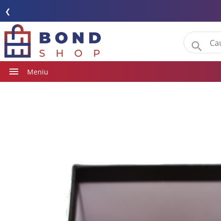
❮
Meniu