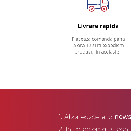
Livrare rapida
Plaseaza comanda pana
la ora 12 si iti expediem
produsul in aceiasi zi.
news
1. Abonează-te la
2. Intra pe email si con