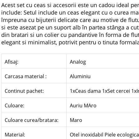
Acest set cu ceas si accesorii este un cadou ideal pe
include: Setul include un ceas elegant cu o curea ma
împreuna cu bijuterii delicate care au motive de flut
si este asezat pe un suport alb în partea stânga a cutie
din bratari si un colier cu pandantive în forma de flu
elegant si minimalist, potrivit pentru o tinuta formal
Afisaj:
Analog
Carcasa material :
Aluminiu
Continut pachet:
1xCeas dama 1xSet cercei 1xI
Culoare:
Auriu MAro
Culoare curea/bratara:
Maro
Material:
Otel inoxidabil Piele ecologic