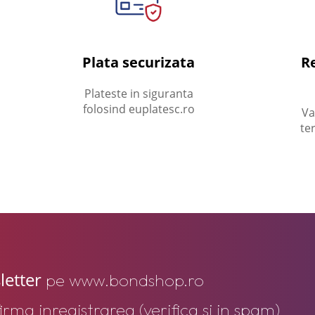
Plata securizata
Re
Plateste in siguranta
folosind euplatesc.ro
Va
te
letter
pe www.bondshop.ro
firma inregistrarea (verifica si in spam)