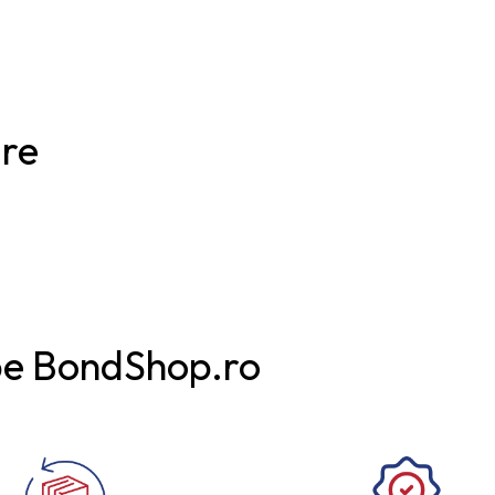
are
pe BondShop.ro