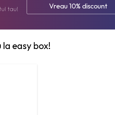
Vreau 10% discount
ul tau!
 la easy box!