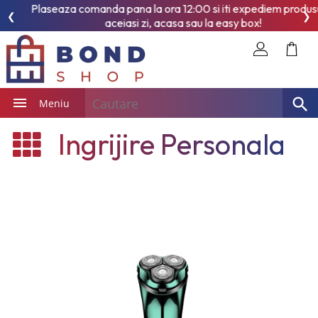
Plaseaza comanda pana la ora 12:00 si iti expediem produsul in
❮
❯
aceiasi zi, acasa sau la easy box!
Meniu
Ingrijire Personala