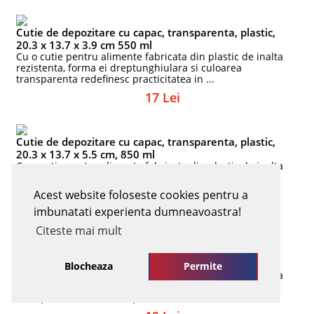
Cutie de depozitare cu capac, transparenta, plastic,
20.3 x 13.7 x 3.9 cm 550 ml
Cu o cutie pentru alimente fabricata din plastic de inalta
rezistenta, forma ei dreptunghiulara si culoarea
transparenta redefinesc practicitatea in ...
17 Lei
Cutie de depozitare cu capac, transparenta, plastic,
20.3 x 13.7 x 5.5 cm, 850 ml
Cu o cutie pentru alimente fabricata din plastic de inalta
rezistenta, forma ei dreptunghiulara si culoarea
transparenta redefinesc practicitatea in ...
Acest website foloseste cookies pentru a
18 Lei
imbunatati experienta dumneavoastra!
Citeste mai mult
Cutie de depozitare cu capac, transparenta, plastic,
27.5 x 10.2 x 5.5 cm , 850 ml
Blocheaza
Permite
Cu o cutie pentru alimente fabricata din plastic de inalta
rezistenta, forma ei dreptunghiulara si culoarea
transparenta redefinesc practicitatea in ...