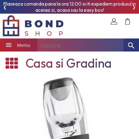
Plaseaza comanda pana la ora 12:00 si iti expediem produsul in
❮
❯
aceiasi zi, acasa sau la easy box!
Meniu
Casa si Gradina