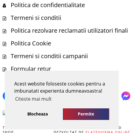
Politica de confidentialitate
Termeni si conditii
Politica rezolvare reclamatii utilizatori finali
Politica Cookie
Termeni si conditii campanii
Formular retur
Acest website foloseste cookies pentru a
NE POTI GASI SI PE
imbunatati experienta dumneavoastra!
Citeste mai mult
Blocheaza
Permite
TOATE DREPTURILE REZERVATE. COPYRIGHT © 2026 BOND
SHOP.
DEZVOLTAT DE
PLATPHORMA ONLINE