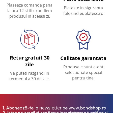
Plaseaza comanda pana
Plateste in siguranta
la ora 12 si iti expediem
folosind euplatesc.ro
produsul in aceiasi zi.
Retur gratuit 30
Calitate garantata
zile
Produsele sunt atent
selectionate special
Va puteti razgandi in
pentru tine.
termenul a 30 de zile.
newsletter
1. Abonează-te la
pe www.bondshop.ro
2. Intra pe email si confirma inregistrarea (verifica si