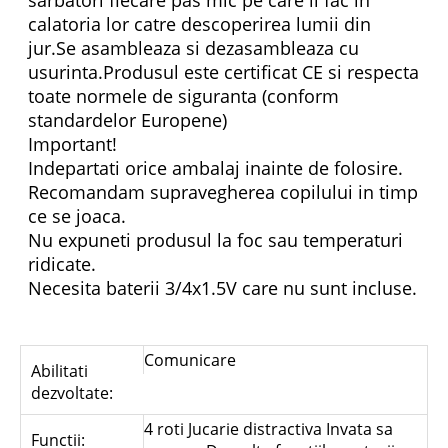
sarbatori fiecare pas mic pe care il fac in
calatoria lor catre descoperirea lumii din
jur.Se asambleaza si dezasambleaza cu
usurinta.Produsul este certificat CE si respecta
toate normele de siguranta (conform
standardelor Europene)
Important!
Indepartati orice ambalaj inainte de folosire.
Recomandam supravegherea copilului in timp
ce se joaca.
Nu expuneti produsul la foc sau temperaturi
ridicate.
Necesita baterii 3/4x1.5V care nu sunt incluse.
Comunicare
Abilitati
dezvoltate:
4 roti Jucarie distractiva Invata sa
Functii: