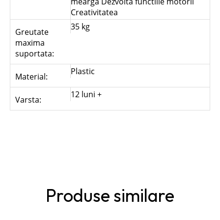
mearga Dezvolta functiile motorii
Creativitatea
35 kg
Greutate
maxima
suportata:
Plastic
Material:
12 luni +
Varsta:
Produse similare